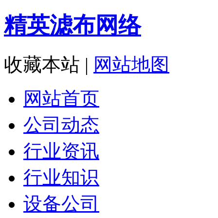
精英滤布网络
收藏本站
|
网站地图
网站首页
公司动态
行业资讯
行业知识
设备公司