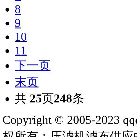
8
9
10
11
下一页
末页
共
25
页
248
条
Copyright © 2005-2023 qq
权所有：压滤机滤布供