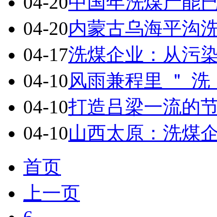
04-20
中国年洗煤产能已
04-20
内蒙古乌海平沟洗
04-17
洗煤企业：从污
04-10
风雨兼程里 ＂ 
04-10
打造吕梁一流的
04-10
山西太原：洗煤
首页
上一页